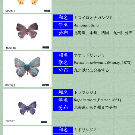
和名
ミズイロオナガシジミ
学名
Antigius attilia
分布
北海道、本州、四国、九州に分布
和名
オオミドリシジミ
学名
Favonius orientalis
(Murray, 1875)
分布
九州以北に分布する
和名
トラフシジミ
学名
Rapala arata
(Bremer, 1861)
分布
北海道から九州まで分布
和名
ミドリシジミ