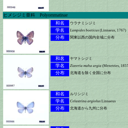
ヒメシジミ亜科 Polyommatinae
和名
ウラナミシジミ
学名
Lampides boeticus
(Linnaeus, 1767)
分布
関東以西の国内全域に分布
和名
ヤマトシジミ
学名
Zizeeria maha argia
(Menetries, 185
分布
北海道を除く全国に分布
和名
ルリシジミ
学名
Celastrina argiolus
Linnaeus
分布
北海道から九州に分布