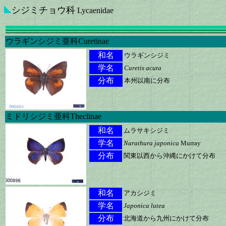
シジミチョウ科
Lycaenidae
ウラギンシジミ亜科Curetinae
和名
ウラギンシジミ
学名
Curetis acuta
分布
本州以南に分布
ミドリシジミ亜科Theclinae
和名
ムラサキシジミ
学名
Narathura japonica
Murray
分布
関東以西から沖縄にかけて分布
和名
アカシジミ
学名
Japonica lutea
分布
北海道から九州にかけて分布