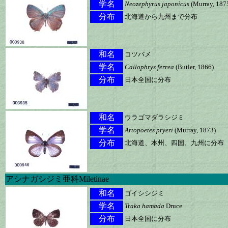
学名
Neozephyrus japonicus
(Murray, 187
分布
北海道から九州まで分布
和名
コツバメ
学名
Callophrys ferrea
(Butler, 1866)
分布
日本全国に分布
和名
ウラゴマダラシジミ
学名
Artopoetes pryeri
(Murray, 1873)
分布
北海道、本州、四国、九州に分布
アシナガシジミ亜科Miletinae
和名
ゴイシシジミ
学名
Traka hamada
Druce
分布
日本全国に分布