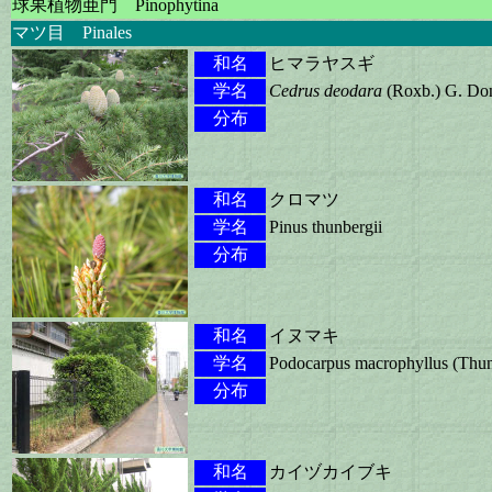
球果植物亜門 Pinophytina
マツ目 Pinales
和名
ヒマラヤスギ
学名
Cedrus deodara
(Roxb.) G. Don
分布
和名
クロマツ
学名
Pinus thunbergii
分布
和名
イヌマキ
学名
Podocarpus macrophyllus (Thu
分布
和名
カイヅカイブキ