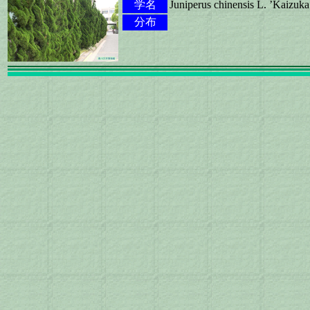
学名
Juniperus chinensis L. ’Kaizuka
分布