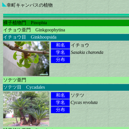
幸町キャンパスの植物
裸子植物門 Pinophta
イチョウ亜門 Ginkgoophytina
イチョウ目 Ginkhoopsida
和名
イチョウ
学名
Sasakia charonda
分布
ソテツ亜門
ソテツ目 Cycadales
和名
ソテツ
学名
Cycas revoluta
分布