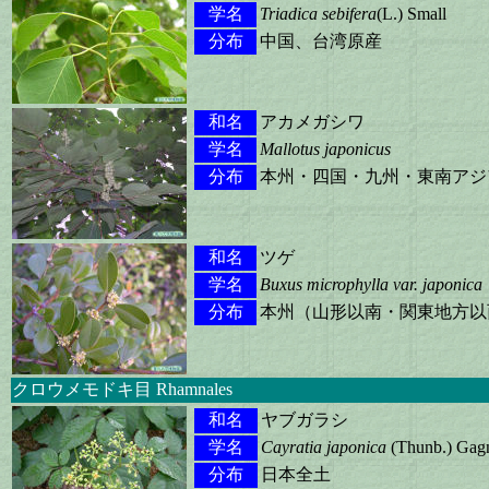
学名
Triadica sebifera
(L.) Small
分布
中国、台湾原産
和名
アカメガシワ
学名
Mallotus japonicus
分布
本州・四国・九州・東南アジ
和名
ツゲ
学名
Buxus microphylla var. japonica
分布
本州（山形以南・関東地方以
クロウメモドキ目 Rhamnales
和名
ヤブガラシ
学名
Cayratia japonica
(Thunb.) Gag
分布
日本全土