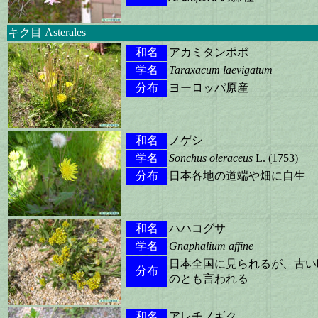
キク目 Asterales
和名
アカミタンポポ
学名
Taraxacum laevigatum
分布
ヨーロッパ原産
和名
ノゲシ
学名
Sonchus oleraceus
L. (1753)
分布
日本各地の道端や畑に自生
和名
ハハコグサ
学名
Gnaphalium affine
日本全国に見られるが、古い
分布
のとも言われる
和名
アレチノギク