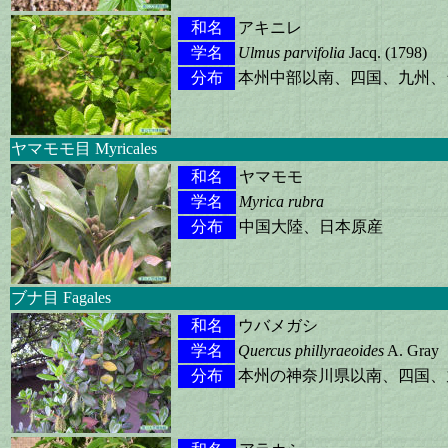
和名
アキニレ
学名
Ulmus parvifolia
Jacq. (1798)
分布
本州中部以南、四国、九州、
ヤマモモ目 Myricales
和名
ヤマモモ
学名
Myrica rubra
分布
中国大陸、日本原産
ブナ目 Fagales
和名
ウバメガシ
学名
Quercus phillyraeoides
A. Gray
分布
本州の神奈川県以南、四国、