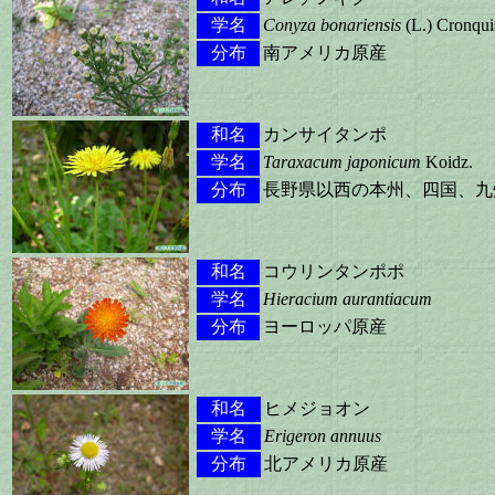
学名
Conyza bonariensis
(L.) Cronqui
分布
南アメリカ原産
和名
カンサイタンポ
学名
Taraxacum japonicum
Koidz.
分布
長野県以西の本州、四国、九
和名
コウリンタンポポ
学名
Hieracium aurantiacum
分布
ヨーロッパ原産
和名
ヒメジョオン
学名
Erigeron annuus
分布
北アメリカ原産