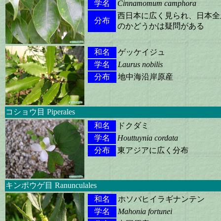
学名
Cinnamomum camphora
西日本に広く見られ、日本全
分布
のかどうかは疑問がある
和名
ゲッケイジュ
学名
Laurus nobilis
分布
地中海沿岸原産
コショウ目 Piperales
和名
ドクダミ
学名
Houttuynia cordata
分布
東アジアに広く分布
キンポウゲ目 Ranunculales
和名
ホソバヒイラギナンテン
学名
Mahonia fortunei