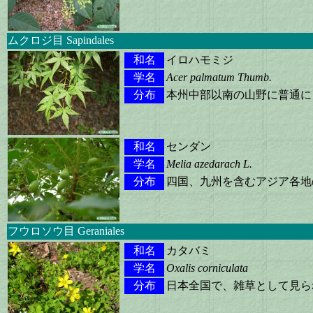
ムクロジ目 Sapindales
和名
イロハモミジ
学名
Acer palmatum Thumb.
分布
本州中部以南の山野に普通に
和名
センダン
学名
Melia azedarach L.
分布
四国、九州を含むアジア各地
フウロソウ目 Geraniales
和名
カタバミ
学名
Oxalis corniculata
分布
日本全国で、雑草として見ら