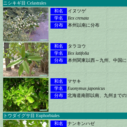
ニシキギ目 Celastrales
和名
イヌツゲ
学名
Ilex crenata
分布
本州以南に分布
和名
タラヨウ
学名
Ilex latifolia
分布
本州関東以西～九州、中国に
和名
マサキ
学名
Euonymus japonicus
分布
北海道南部以南、九州までの
トウダイグサ目 Euphorbiales
和名
ナンキンハゼ