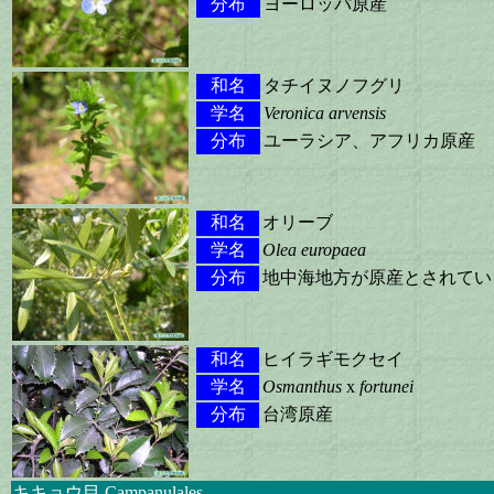
分布
ヨーロッパ原産
和名
タチイヌノフグリ
学名
Veronica arvensis
分布
ユーラシア、アフリカ原産
和名
オリーブ
学名
Olea europaea
分布
地中海地方が原産とされてい
和名
ヒイラギモクセイ
学名
Osmanthus
x
fortunei
分布
台湾原産
キキョウ目 Campanulales