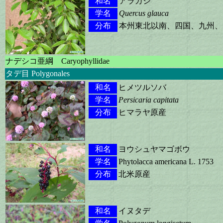
和名
アラカシ
学名
Quercus glauca
分布
本州東北以南、四国、九州、
ナデシコ亜綱 Caryophyllidae
タデ目 Polygonales
和名
ヒメツルソバ
学名
Persicaria capitata
分布
ヒマラヤ原産
和名
ヨウシュヤマゴボウ
学名
Phytolacca americana L. 1753
分布
北米原産
和名
イヌタデ