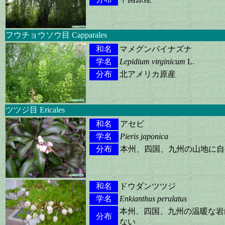
フウチョウソウ目 Capparales
和名
マメグンバイナズナ
学名
Lepidium virginicum
L.
分布
北アメリカ原産
ツツジ目 Ericales
和名
アセビ
学名
Pieris japonica
分布
本州、四国、九州の山地に自
和名
ドウダンツツジ
学名
Enkianthus perulatus
本州、四国、九州の温暖な岩
分布
ない