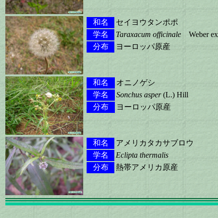
和名
セイヨウタンポポ
学名
Taraxacum officinale
Weber ex
分布
ヨーロッパ原産
和名
オニノゲシ
学名
Sonchus asper
(L.) Hill
分布
ヨーロッパ原産
和名
アメリカタカサブロウ
学名
Eclipta thermalis
分布
熱帯アメリカ原産