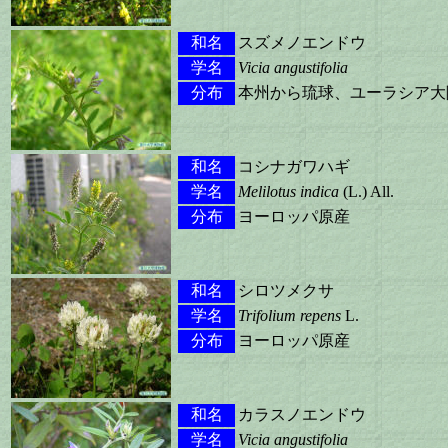
和名
スズメノエンドウ
学名
Vicia angustifolia
分布
本州から琉球、ユーラシア大
和名
コシナガワハギ
学名
Melilotus indica
(L.) All.
分布
ヨーロッパ原産
和名
シロツメクサ
学名
Trifolium repens
L.
分布
ヨーロッパ原産
和名
カラスノエンドウ
学名
Vicia angustifolia