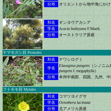
分布
オリエントから地中海にかけ
和名
ギンヨウアカシア
学名
Acacia baileyana
F.Muell.
分布
オーストラリア原産
ヤマモガシ目 Proteales
和名
ナワシログミ
Elaeagnus pungens
（シノニム
学名
pungens
f. megaphylla）
分布
本州中南部、四国、九州、中
フトモモ目 Mytales
和名
コマツヨイグサ
学名
Oenothera laciniata
分布
北アメリカ原産