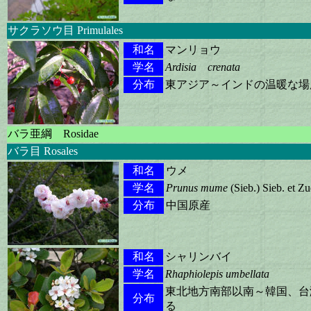
サクラソウ目 Primulales
和名
マンリョウ
学名
Ardisia crenata
分布
東アジア～インドの温暖な場
バラ亜綱 Rosidae
バラ目 Rosales
和名
ウメ
学名
Prunus mume
(Sieb.) Sieb. et Zu
分布
中国原産
和名
シャリンバイ
学名
Rhaphiolepis umbellata
東北地方南部以南～韓国、台
分布
る