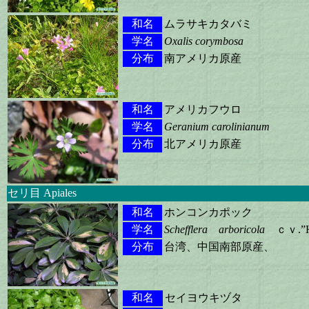
和名
ムラサキカタバミ
学名
Oxalis corymbosa
分布
南アメリカ原産
和名
アメリカフウロ
学名
Geranium carolinianum
分布
北アメリカ原産
セリ目 Apiales
和名
ホンコンカポック
学名
Schefflera arboricola
ｃｖ.”H
分布
台湾、中国南部原産、
和名
セイヨウキヅタ