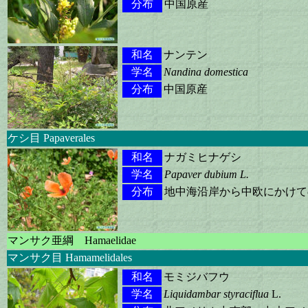
分布
中国原産
和名
ナンテン
学名
Nandina domestica
分布
中国原産
ケシ目 Papaverales
和名
ナガミヒナゲシ
学名
Papaver dubium L.
分布
地中海沿岸から中欧にかけて
マンサク亜綱 Hamaelidae
マンサク目 Hamamelidales
和名
モミジバフウ
学名
Liquidambar styraciflua
L.