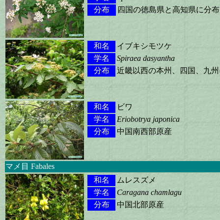
分布
四国の徳島県と高知県に分布
和名
イブキシモツケ
学名
Spiraea dasyantha
分布
近畿以西の本州、四国、九州
和名
ビワ
学名
Eriobotrya japonica
分布
中国南西部原産
マメ目 Fabales
和名
ムレスズメ
学名
Caragana chamlagu
分布
中国北部原産