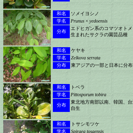
和名
ソメイヨシノ
学名
Prunus
×
yedoensis
エドヒガン系のコマツオトメ
分布
生まれたサクラの園芸品種
和名
ケヤキ
学名
Zelkova serrata
分布
東アジアの一部と日本に分布
和名
トベラ
学名
Pittosporum tobira
東北地方南部以南、韓国、台
分布
自生
和名
トサシモツケ
学名
Spiraea tosaensis