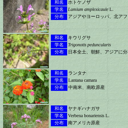
和名
ホトケノザ
学名
Lamium amplexicaule
L.
分布
アジアやヨーロッパ、北アフ
和名
キウリグサ
学名
Trigonotis peduncularis
分布
日本全土、朝鮮、アジアに分
和名
ランタナ
学名
Lantana camara
分布
中南米、南欧原産
和名
ヤナギハナガサ
学名
Verbena bonariensis L.
分布
南アメリカ原産