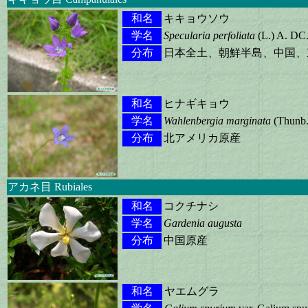
和名
キキョウソウ
学名
Specularia perfoliata
(L.) A. DC
分布
日本全土、朝鮮半島、中国、
和名
ヒナギキョウ
学名
Wahlenbergia marginata
(Thunb.
分布
北アメリカ原産
アカネ目 Rubiales
和名
コクチナシ
学名
Gardenia augusta
分布
中国原産
和名
ヤエムグラ