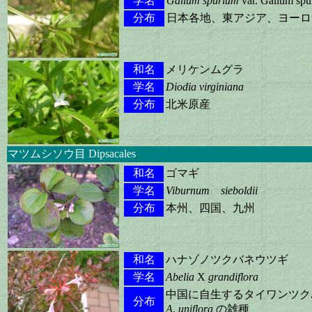
学名
Galium spurium
var. Galium spu
分布
日本各地、東アジア、ヨーロ
和名
メリケンムグラ
学名
Diodia virginiana
分布
北米原産
マツムシソウ目 Dipsacales
和名
ゴマギ
学名
Viburnum sieboldii
分布
本州、四国、九州
和名
ハナゾノツクバネウツギ
学名
Abelia
X
grandiflora
中国に自生するタイワンツク
分布
A. uniflora
の雑種