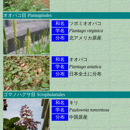
オオバコ目 Plantaginales
和名
ツボミオオバコ
学名
Plantago virginica
分布
北アメリカ原産
和名
オオバコ
学名
Plantago asiatica
分布
日本全土に分布
ゴマノハグサ目 Scrophulariales
和名
キリ
学名
Paulownia tomentosa
分布
中国原産