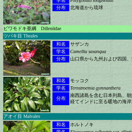
学名
Polygonum longisetum
分布
北海道から琉球
ビワモドキ亜綱 Dilleniidae
ツバキ目 Theales
和名
サザンカ
学名
Camellia sasanqua
分布
山口県から九州および四国、
和名
モッコク
学名
Ternstroemia gymnanthera
南西諸島を含む日本列島、朝
分布
経てインドに至る暖地の海岸
アオイ目 Malvales
和名
ホルトノキ
学名
Elaeocarpus sylbestris
var. ellipt