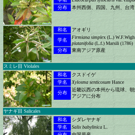
分布
本州西側、四国、九州、台湾
和名
アオギリ
Firmiana simple
x (L.) W.F.Wi
学名
platanifolia
(L.f.) Marsili (1786)
分布
東南アジア原産
スミレ目 Violales
和名
クスドイゲ
学名
Xylosma senticosum
Hance
近畿以西の本州から琉球、朝
分布
アジアに分布
ヤナギ目 Salicales
和名
シダレヤナギ
学名
Salix babylinica
L.
分布
中国原産