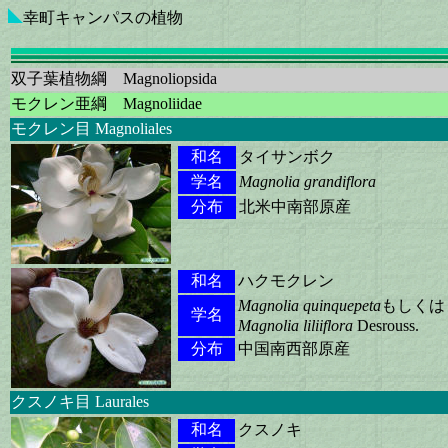
幸町キャンパスの植物
双子葉植物綱 Magnoliopsida
モクレン亜綱 Magnoliidae
モクレン目 Magnoliales
和名
タイサンボク
学名
Magnolia grandiflora
分布
北米中南部原産
和名
ハクモクレン
Magnolia quinquepeta
もしくは
学名
Magnolia liliiflora
Desrouss.
分布
中国南西部原産
クスノキ目 Laurales
和名
クスノキ