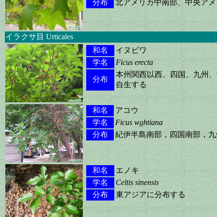
分布
北アメリカ中南部、中央アメ
イラクサ目 Urticales
和名
イヌビワ
学名
Ficus erecta
本州関西以西、四国、九州、
分布
自生する
和名
アコウ
学名
Ficus wghtiana
分布
紀伊半島南部，四国南部，九
和名
エノキ
学名
Celtis sinensis
分布
東アジアに分布する