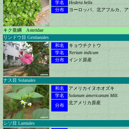
学名
Hedera helix
分布
ヨーロッパ、北アフルカ、ア
キク亜綱 Asteridae
リンドウ目 Gentianales
和名
キョウチクトウ
学名
Nerium indicum
分布
インド原産
ナス目 Solanales
和名
アメリカイヌホオズキ
学名
Solanum americanum Mill.
北アメリカ原産
分布
シソ目 Lamiales