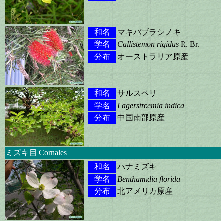
和名
マキバブラシノキ
学名
Callistemon rigidus
R. Br.
分布
オーストラリア原産
和名
サルスベリ
学名
Lagerstroemia indica
分布
中国南部原産
ミズキ目 Cornales
和名
ハナミズキ
学名
Benthamidia florida
分布
北アメリカ原産